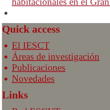
habitacionales en el Gra
Quick access
El IESCT
Áreas de investigación
Publicaciones
Novedades
Links