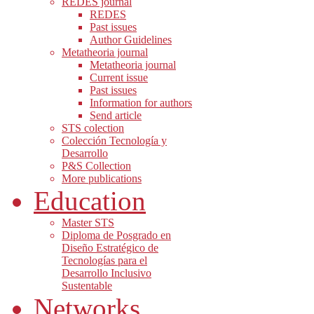
REDES journal
REDES
Past issues
Author Guidelines
Metatheoria journal
Metatheoria journal
Current issue
Past issues
Information for authors
Send article
STS colection
Colección Tecnología y
Desarrollo
P&S Collection
More publications
Education
Master STS
Diploma de Posgrado en
Diseño Estratégico de
Tecnologías para el
Desarrollo Inclusivo
Sustentable
Networks