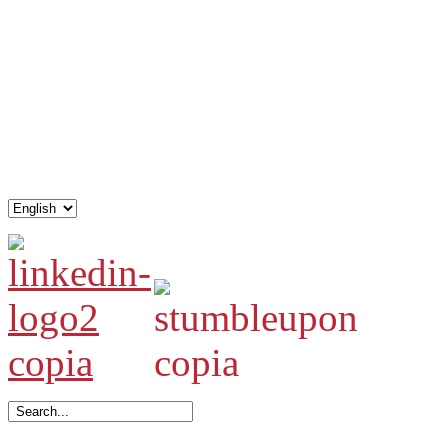
.
.
.