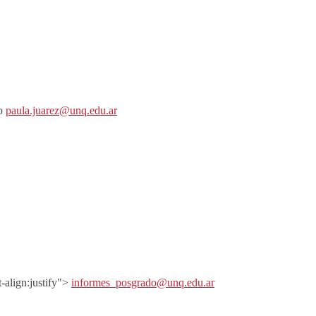
o
paula.juarez@unq.edu.ar
t-align:justify">
informes_posgrado@unq.edu.ar