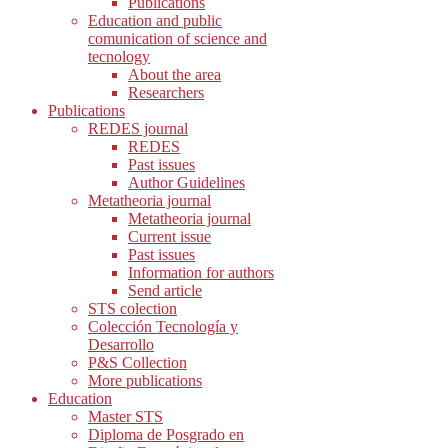
Publications
Education and public
comunication of science and
tecnology
About the area
Researchers
Publications
REDES journal
REDES
Past issues
Author Guidelines
Metatheoria journal
Metatheoria journal
Current issue
Past issues
Information for authors
Send article
STS colection
Colección Tecnología y
Desarrollo
P&S Collection
More publications
Education
Master STS
Diploma de Posgrado en