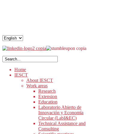
.
.
.
Home
IESCT
About IESCT
Work areas
Research
Extension
Education
Laboratorio Abierto de
Innovación y Economía
Circular (LabI&EC)
Technical Assistance and
Consulting