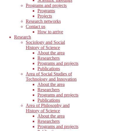
Scientific meetings
Programs and projects
Programs
Projects
Research networks
Contact us
How to arrive
Research
Sociology and Social
History of Science
About the area
Researchers
Programs and projects
Publications
Area of Social Studies of
Technology and Innovation
About the area
Researchers
Programs and projects
Publications
Area of Philosophy and
History of Science
About the area
Researchers
Programs and projects