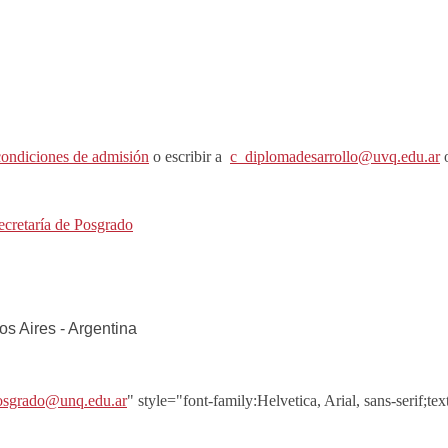
condiciones de admisión
o escribir a
c_diplomadesarrollo@uvq.edu.ar
Secretaría de Posgrado
 Aires - Argentina
osgrado@unq.edu.ar
" style="font-family:Helvetica, Arial, sans-serif;tex