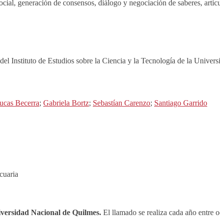
l, generación de consensos, diálogo y negociación de saberes, articulac
a del Instituto de Estudios sobre la Ciencia y la Tecnología de la Un
ucas Becerra
;
Gabriela Bortz
;
Sebastían Carenzo
;
Santiago Garrido
cuaria
iversidad Nacional de Quilmes.
El llamado se realiza cada año entre 