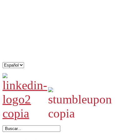
.
.
.