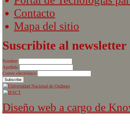
Contacto
Mapa del sitio
Suscribite al newsletter
Nombre
Apellido
Correo electrónico
Diseño web a cargo de Kn