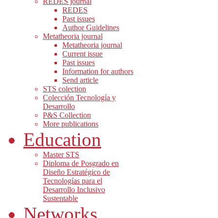
REDES journal
REDES
Past issues
Author Guidelines
Metatheoria journal
Metatheoria journal
Current issue
Past issues
Information for authors
Send article
STS colection
Colección Tecnología y
Desarrollo
P&S Collection
More publications
Education
Master STS
Diploma de Posgrado en
Diseño Estratégico de
Tecnologías para el
Desarrollo Inclusivo
Sustentable
Networks