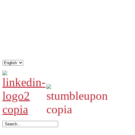
.
.
.