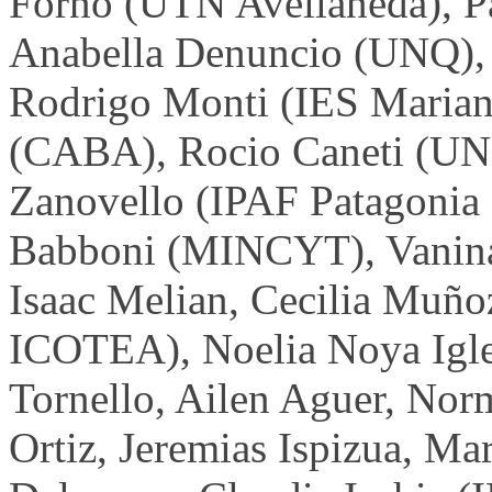
Forno (UTN Avellaneda), P
Anabella Denuncio (UNQ),
Rodrigo Monti (IES Marian
(CABA), Rocio Caneti (UNM
Zanovello (IPAF Patagonia
Babboni (MINCYT), Vanina 
Isaac Melian, Cecilia Muñ
ICOTEA), Noelia Noya Igle
Tornello, Ailen Aguer, Nor
Ortiz, Jeremias Ispizua, Ma